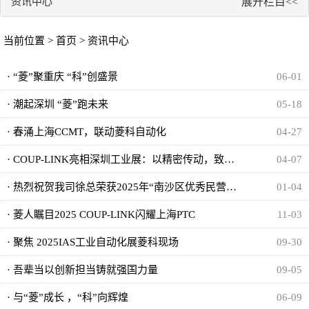
资讯中心
展开栏目<<
当前位置 >
首页
>
资讯中心
· “菱”聚重庆 “科”创盛景
06-01
· 潮起深圳 “菱”跑未来
05-18
· 春涌上海CCMT，联动菱科自动化
04-27
· COUP-LINK亮相深圳工业展：以精密传动，致敬智造时代
04-07
· 热烈祝贺我司徐总荣获2025年“南沙区优秀民营企业家”称号
01-04
· 菱人瞩目2025 COUP-LINK闪耀上海PTC
11-03
· 聚焦 2025IAS工业自动化展菱科现场
09-30
· 吾辈当以创新担当铸就强国力量
09-05
· 与“菱”成长 ，“科”向辉煌
06-09