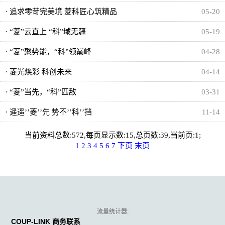
· 追求零苛完美境 菱科匠心筑精品
05-20
· “菱”云直上 “科”域无疆
05-19
· “菱”聚势能，“科”领巅峰
04-28
· 菱光焕彩 科创未来
04-14
· “菱”当先，“科”匹敌
03-31
· 遥遥’’菱’’先 势不’’科’’挡
11-14
当前资料总数:572,每页显示数:15,总页数:39,当前页:1;
1
2
3
4
5
6
7
下页
末页
流量统计器:
COUP-LINK 商务联系