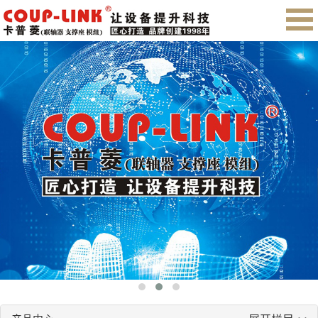
首页
关于我们
产品展示
售后服务
会员注册