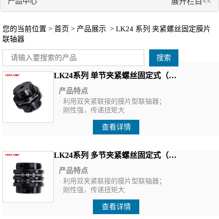
产品中心
展开栏目<<
您的当前位置 >
首页
>
产品展示
> LK24 系列 夹紧螺丝固定膜片
联轴器
搜索
LK24系列 单节夹紧螺丝固定式（膜片联轴器）
产品特点
· 利用双夹紧联接的膜片型联轴器；
· 刚性强，传递扭矩大
查看详情
LK24系列 多节夹紧螺丝固定式（膜片联轴器）
产品特点
· 利用双夹紧联接的膜片型联轴器；
· 刚性强，传递扭矩大
查看详情